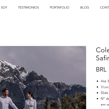
 SOY
TESTIMONIOS
PORTAFOLIO
BLOG
CONT
Cole
Safi
BRL 
Até 3
3 Loc
Slide
N° de
em ve